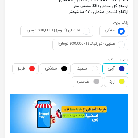
جنس بدنه :
فایبر گلاس نشکن پایه فلزی
ارتفاع کل صندلی :
85 سانتی متر
ارتفاع نشیمن صندلی :
47 سانتیمتر
رنگ پایه:
مشکی
نقره ای (کروم) [+800,000 تومان]
طلایی (فورتیک) [+900,000 تومان]
انتخاب رنگ:
آبی
سفید
مشکی
قرمز
زرد
طوسی