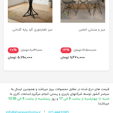
میز و صندلی الماس
میز ناهارخوری گرد پایه گلدانی
۱۲,۵۰۰,۰۰۰ تومان
۲۴%
۸,۰۳۱,۰۰۰ تومان
۲۸%
۹,۴۷۰,۰۰۰ تومان
۵,۷۹۰,۰۰۰ تومان
قیمت های درج شده در مقابل محصولات بروز میباشد و همچنین ارسال به
سراسر کشور توسط شرکتهای باربری و پستی انجام میگیرد.(ساعات کاری ما
شنبه تا چهارشنبه از ساعت 9 الی 17
و روز
پنجشنبه از ساعت 9 الی 12:30
میباشد)
info@khaneyeshoma.ir
¦
021-44432685