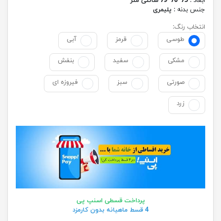
ابعاد :
75*70*79 سانتی متر
جنس بدنه :
پلیمری
انتخاب رنگ:
طوسی
قرمز
آبی
مشکی
سفید
بنفش
صورتی
سبز
فیروزه ای
زرد
پرداخت قسطی اسنپ پی
4 قسط ماهیانه بدون کارمزد