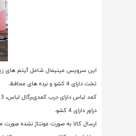
این سرویس مینیمال شامل آیتم های زیر
تخت دارای 4 کشو و نرده های محافظ.
کمد لباس دارای درب کمدی،رگال لباس، 3 طبقه و 4 فضا که همچنین 1 کشو بزرگ و 2 کشو کوچک را دارد.
دراور دارای 4 کشو.
ارسال کالا به صورت مونتاژ نشده صورت م