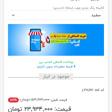
کالیته رنگ بندی چوب (بدنه):
(اختیاری)
پرداخت قسطی اسنپ پی
4 قسط ماهیانه بدون کارمزد
موجود در انبار
کد کالا:
J-FH291
۵۳,۶۶۲,۰۰۰ تومان
قیمت قبلی:
۵۵%
قیمت:
۲۳,۹۳۴,۰۰۰ تومان