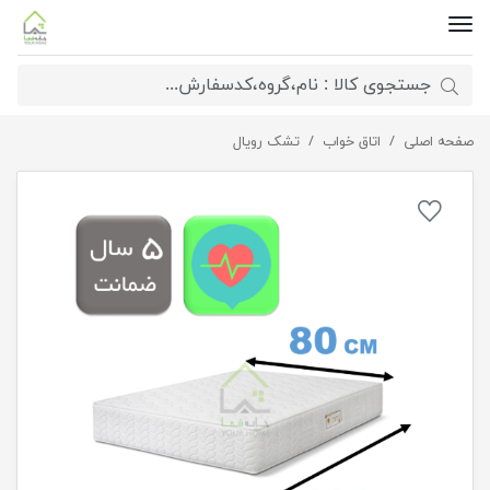
صفحه اصلی
اتاق خواب
تشک طبی فنری ریلکس 80*180
تشک رویال