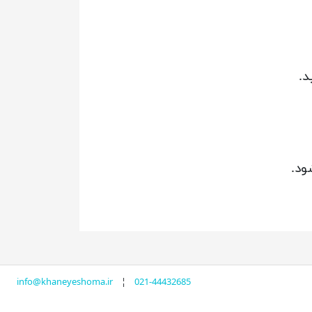
د.
ود.
info@khaneyeshoma.ir
¦
021-44432685