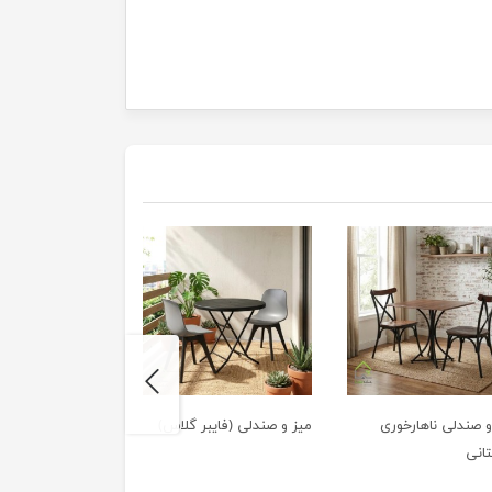
next
و صندلی ناهارخوری
میز و صندلی (فایبر گلاس)
مبل باغی بافت
انی