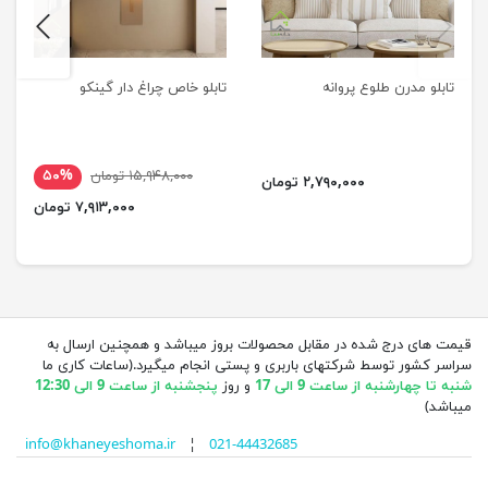
next
previus
تابلو مدرن طلوع پروانه
تابلو خاص چراغ دار گینکو
۱۵,۹۴۸,۰۰۰ تومان
۵۰%
۲,۷۹۰,۰۰۰ تومان
۷,۹۱۳,۰۰۰ تومان
قیمت های درج شده در مقابل محصولات بروز میباشد و همچنین ارسال به
سراسر کشور توسط شرکتهای باربری و پستی انجام میگیرد.(ساعات کاری ما
شنبه تا چهارشنبه از ساعت 9 الی 17
و روز
پنجشنبه از ساعت 9 الی 12:30
میباشد)
info@khaneyeshoma.ir
¦
021-44432685