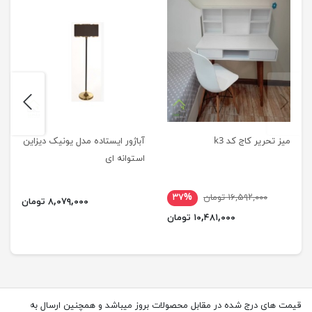
next
previus
میز تحریر کاج کد k3
آباژور ایستاده مدل یونیک دیزاین
استوانه ای
۱۶,۵۹۲,۰۰۰ تومان
۳۷%
۸,۰۷۹,۰۰۰ تومان
۱۰,۴۸۱,۰۰۰ تومان
قیمت های درج شده در مقابل محصولات بروز میباشد و همچنین ارسال به