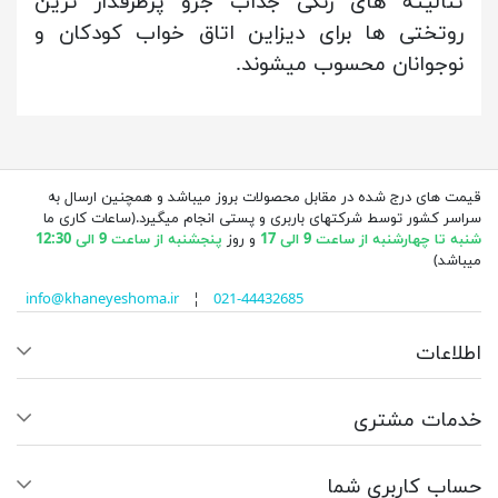
تنالیته های رنگی جذاب جزو پرطرفدار ترین
روتختی ها برای دیزاین اتاق خواب کودکان و
نوجوانان محسوب میشوند.
قیمت های درج شده در مقابل محصولات بروز میباشد و همچنین ارسال به
سراسر کشور توسط شرکتهای باربری و پستی انجام میگیرد.(ساعات کاری ما
شنبه تا چهارشنبه از ساعت 9 الی 17
و روز
پنجشنبه از ساعت 9 الی 12:30
میباشد)
info@khaneyeshoma.ir
¦
021-44432685
اطلاعات
خدمات مشتری
حساب کاربری شما