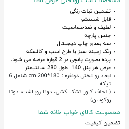
مشخصات ست روتختی عرض 180
تضمین ثبات رنگی
قابل شستشو
لطیف و ضدخساسیت
جنس پارچه
سه بعدی چاپ دیجیتال
رنگ زمینه سبز با طرح اسب و کالسکه
پرده بصورت پانچی در 2 قواره عرضه می شود.
عرض هر پنل 140 طول 280 سانتیمتر
ابعاد رو تختی دونفره : 180*200 cm شامل 6
تیکه
( لحاف کاور تشک کشی، دوتا روبالشت، دوتا
روکوسن)
محصولات کالای خواب خانه شما
تضمین کیفیت