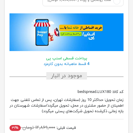
ست روتختی و پرده [+5,454,000 تومان]
پرداخت قسطی اسنپ پی
4 قسط ماهیانه بدون کارمزد
موجود در انبار
کد کالا:
bedspread.LUX180
زمان تحویل:
حداکثر 10 روز (سفارشات تهران، پس از تماس تلفنی جهت
اطمینان از حضور مشتری در محل، تحویل میگردد/سفارشات شهرستان در
بازه زمانی ذکرشده تحویل شرکت‌های پستی میگردد)
۱۲,۸۶۹,۰۰۰ تومان
قیمت قبلی:
۳۱%