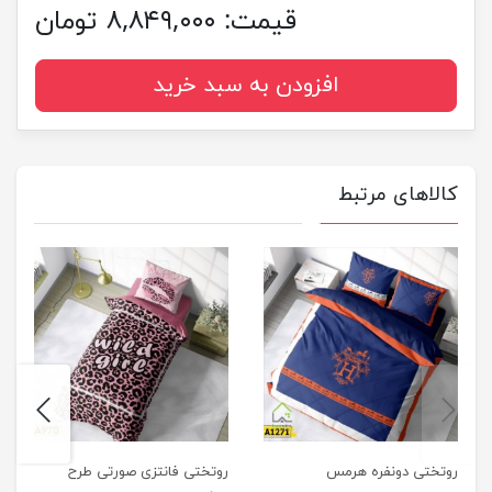
قیمت:
۸,۸۴۹,۰۰۰ تومان
افزودن به سبد خرید
کالاهای مرتبط
next
previus
روتختی دونفره هرمس
روتختی فانتزی صورتی طرح