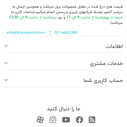
قیمت های درج شده در مقابل محصولات بروز میباشد و همچنین ارسال به
سراسر کشور توسط شرکتهای باربری و پستی انجام میگیرد.(ساعات کاری ما
شنبه تا چهارشنبه از ساعت 9 الی 17
و روز
پنجشنبه از ساعت 9 الی 12:30
میباشد)
info@khaneyeshoma.ir
¦
021-44432685
اطلاعات
خدمات مشتری
حساب کاربری شما
ما را دنبال کنید
RSS
فیسبوک
یوتیوب
کانال آپارات
کانال آپارات