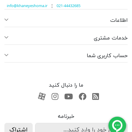
info@khaneyeshoma.ir
¦
021-44432685
اطلاعات
خدمات مشتری
حساب کاربری شما
ما را دنبال کنید
RSS
فیسبوک
یوتیوب
کانال آپارات
کانال آپارات
خبرنامه
اشتراک