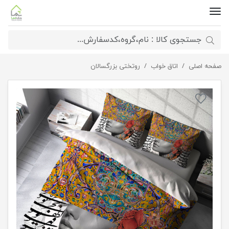
صفحه اصلی
روتختی مدل رخساره
اتاق خواب
روتختی بزرگسالان