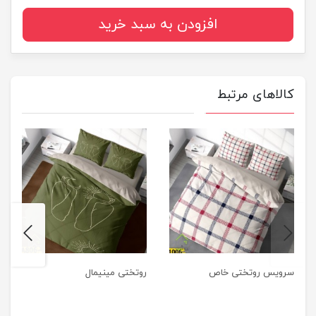
افزودن به سبد خرید
کالاهای مرتبط
next
previus
سرویس روتختی خاص
روتختی مینیمال