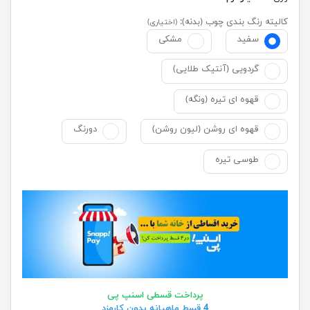
کالیته رنگ بندی چوب (بدنه):
(اختیاری)
سفید
مشکی
گردویی (آنتیک طلایی)
قهوه ای تیره (ونگه)
قهوه ای روشن (لیون روشن)
دورنگ
طوسی تیره
پرداخت قسطی اسنپ پی
4 قسط ماهیانه بدون کارمزد