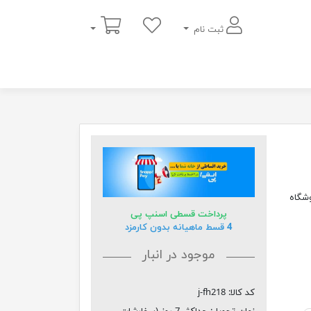
سبد خرید
ثبت نام
در فروشگاه
پرداخت قسطی اسنپ پی
4 قسط ماهیانه بدون کارمزد
موجود در انبار
کد کالا:
j-fh218