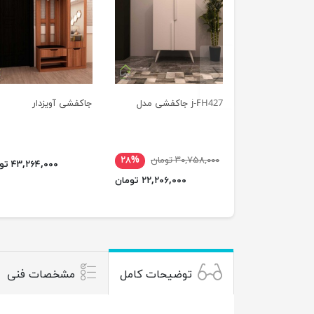
previus
j-FH427 جاکفشی مدل
جاکفشی آویزدار
۳۰,۷۵۸,۰۰۰ تومان
۲۸%
۴۳,۲۶۴,۰۰۰ تومان
۲۲,۲۰۶,۰۰۰ تومان
توضیحات کامل
مشخصات فنی