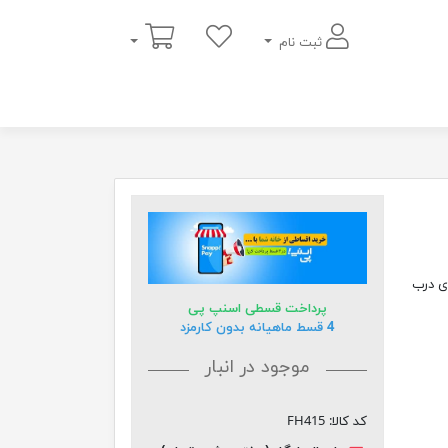
سبد خرید
ثبت نام
تفاع 80 سانتی متر و عرض 35 و طول 60 دارای درب
پرداخت قسطی اسنپ پی
4 قسط ماهیانه بدون کارمزد
موجود در انبار
کد کالا:
FH415