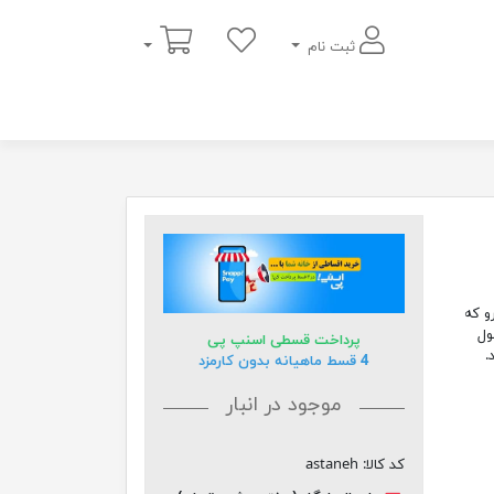
سبد خرید
ثبت نام
ن دو رو که
ول
پرداخت قسطی اسنپ پی
.
4 قسط ماهیانه بدون کارمزد
موجود در انبار
کد کالا:
astaneh