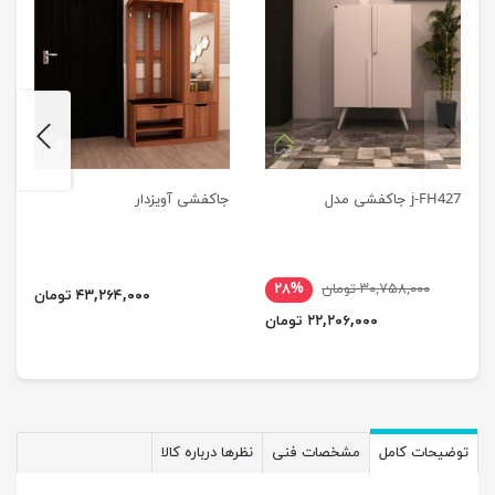
next
previus
j-FH427 جاکفشی مدل
جاکفشی آویزدار
۳۰,۷۵۸,۰۰۰ تومان
۲۸%
۴۳,۲۶۴,۰۰۰ تومان
۲۲,۲۰۶,۰۰۰ تومان
توضیحات کامل
مشخصات فنی
نظرها درباره کالا