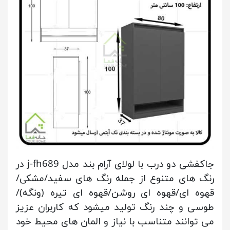
جاکفشی دو درب با لولای آرام بند مدل j-fh689 در
رنگ های متنوع از جمله رنگ های سفید/مشکی/
قهوه ای/قهوه ای روشن/قهوه ای تیره (ونگه)/
طوسی و چند رنگ تولید میشود که کاربران عزیز
می توانند متناسب با نیاز و المان های محیط خود