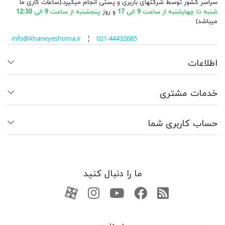
سراسر کشور توسط شرکتهای باربری و پستی انجام میگیرد.(ساعات کاری ما
شنبه تا چهارشنبه از ساعت 9 الی 17
و روز
پنجشنبه از ساعت 9 الی 12:30
میباشد)
info@khaneyeshoma.ir
¦
021-44432685
اطلاعات
خدمات مشتری
حساب کاربری شما
ما را دنبال کنید
RSS
فیسبوک
یوتیوب
کانال آپارات
کانال آپارات