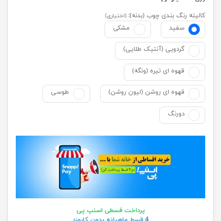
کالیته رنگ بندی چوب (بدنه):
(اختیاری)
سفید
مشکی
گردویی (آنتیک طلایی)
قهوه ای تیره (ونگه)
قهوه ای روشن (لیون روشن)
طوسی
دورنگ
پرداخت قسطی اسنپ پی
4 قسط ماهیانه بدون کارمزد