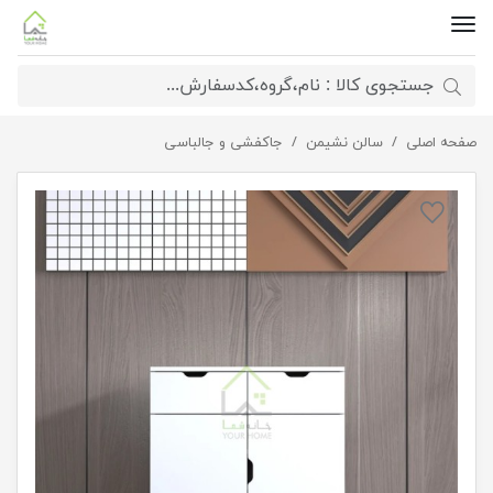
صفحه اصلی
سالن نشیمن
جاکفشی دو درب با با دسته سی ان سی
جاکفشی و جالباسی