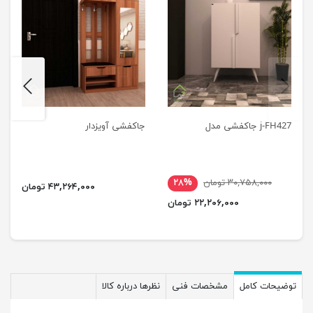
next
previus
j-FH427 جاکفشی مدل
جاکفشی آویزدار
۳۰,۷۵۸,۰۰۰ تومان
۲۸%
۴۳,۲۶۴,۰۰۰ تومان
۲۲,۲۰۶,۰۰۰ تومان
توضیحات کامل
مشخصات فنی
نظرها درباره کالا