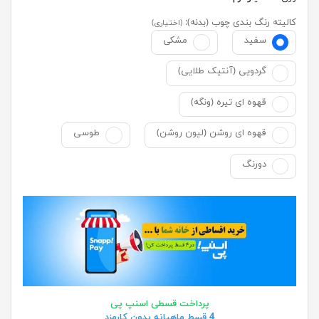
کالیته رنگ بندی چوب (بدنه):
(اختیاری)
سفید
مشکی
گردویی (آنتیک طلایی)
قهوه ای تیره (ونگه)
قهوه ای روشن (لیون روشن)
طوسی
دورنگ
پرداخت قسطی اسنپ پی
4 قسط ماهیانه بدون کارمزد