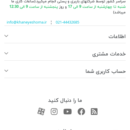
سراسر کشور توسط شرکتهای باربری و پستی انجام میگیرد.(ساعات کاری ما
شنبه تا چهارشنبه از ساعت 9 الی 17
و روز
پنجشنبه از ساعت 9 الی 12:30
میباشد)
info@khaneyeshoma.ir
¦
021-44432685
اطلاعات
خدمات مشتری
حساب کاربری شما
ما را دنبال کنید
RSS
فیسبوک
یوتیوب
کانال آپارات
کانال آپارات