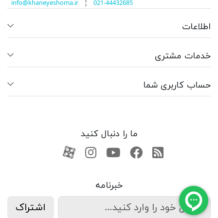
info@khaneyeshoma.ir
¦
021-44432685
اطلاعات
خدمات مشتری
حساب کاربری شما
ما را دنبال کنید
RSS
فیسبوک
یوتیوب
کانال آپارات
کانال آپارات
خبرنامه
اشتراک