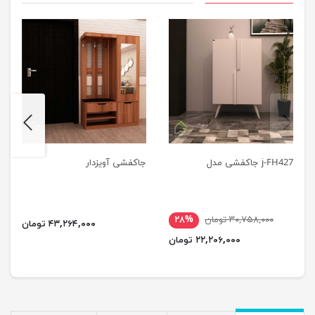
next
previus
j-FH427 جاکفشی مدل
جاکفشی آویزدار
۳۰,۷۵۸,۰۰۰ تومان
۲۸%
۴۳,۲۶۴,۰۰۰ تومان
۲۲,۲۰۶,۰۰۰ تومان