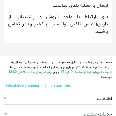
ارسال با بسته بندی مناسب
برای ارتباط با واحد فروش و پشتیبانی از
طریق(تماس تلفنی، واتساپ و گفتینو) در تماس
باشید.
قیمت های درج شده در مقابل محصولات بروز میباشد و همچنین ارسال به
سراسر کشور توسط شرکتهای باربری و پستی انجام میگیرد.(ساعات کاری ما
شنبه تا چهارشنبه از ساعت 9 الی 17
و روز
پنجشنبه از ساعت 9 الی 12:30
میباشد)
info@khaneyeshoma.ir
¦
021-44432685
اطلاعات
خدمات مشتری