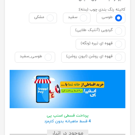
کالیته رنگ بندی چوب (بدنه):
طوسی
سفید
مشکی
گردویی (آنتیک طلایی)
قهوه ای تیره (ونگه)
قهوه ای روشن (لیون روشن)
طوسی_سفید
پرداخت قسطی اسنپ پی
4 قسط ماهیانه بدون کارمزد
موجود در انبار