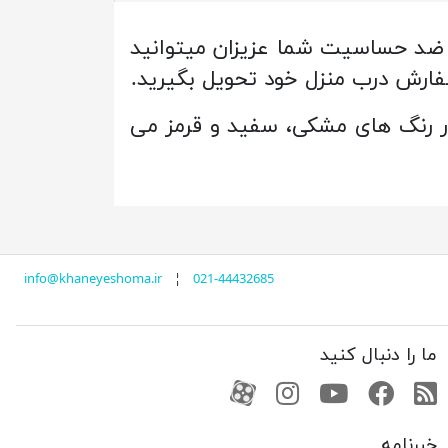
 ضد حساسیت شما عزیزان میتوانید
فارش درب منزل خود تحویل بگیرید.
 در رنگ های مشکی، سفید و قرمز می
info@khaneyeshoma.ir
¦
021-44432685
ما را دنبال کنید
RSS
فیسبوک
یوتیوب
کانال آپارات
کانال آپارات
خبرنامه