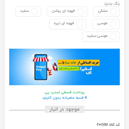
رنگ بندی:
مشکی
قهوه ای روشن
سفید
طوسی
قهوه ای تیره
طوسی-سفید
پرداخت قسطی اسنپ پی
4 قسط ماهیانه بدون کارمزد
موجود در انبار
کد کالا:
FH599