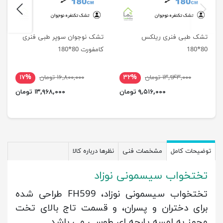
next
previus
تشک طبی فنری ریلکس
تشک نوجوان سوپر طبی فنری
80*180
کامفورت 80*180
۱۳,۹۴۳,۰۰۰ تومان
۳۲%
۱۶,۸۰۰,۰۰۰ تومان
۱۷%
۹,۵۱۶,۰۰۰ تومان
۱۳,۹۶۸,۰۰۰ تومان
توضیحات کامل
مشخصات فنی
نظرها درباره کالا
تختخواب سیسمونی نوزاد
تختخواب سیسمونی نوزاد، FH599 طراحی شده
برای دختران و پسران، و قسمت تاج بالای تخت
مجهز به لمسه پارچه ای طوسی می باشد.