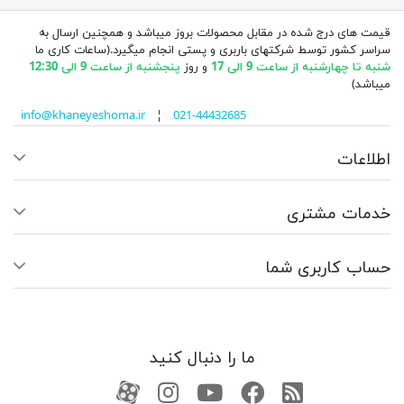
قیمت های درج شده در مقابل محصولات بروز میباشد و همچنین ارسال به
سراسر کشور توسط شرکتهای باربری و پستی انجام میگیرد.(ساعات کاری ما
شنبه تا چهارشنبه از ساعت 9 الی 17
و روز
پنجشنبه از ساعت 9 الی 12:30
میباشد)
info@khaneyeshoma.ir
¦
021-44432685
اطلاعات
خدمات مشتری
حساب کاربری شما
ما را دنبال کنید
RSS
فیسبوک
یوتیوب
کانال آپارات
کانال آپارات