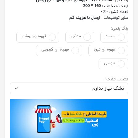
رنگبندی :
سفید، آنتیک، قهوه ای تیره و قهوه ای روشن
ابعاد تختخواب :
160 * 200
تعداد کشو : <2>
سایر توضیحات :
ارسال با هزینه کم
رنگ بندی:
سفید
مشکی
قهوه ای روشن
قهوه ای تیره
قهو.ه ای گردویی
طوسی
انتخاب تشک: