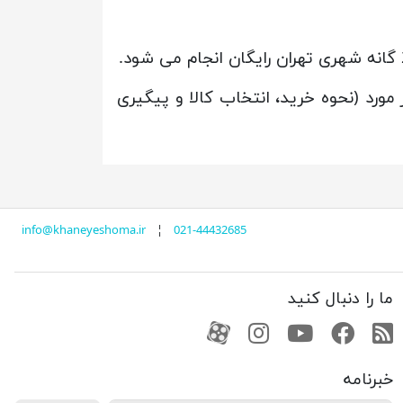
ورد (نحوه خرید، انتخاب کالا و پیگیری
info@khaneyeshoma.ir
¦
021-44432685
ما را دنبال کنید
RSS
فیسبوک
یوتیوب
کانال آپارات
کانال آپارات
خبرنامه