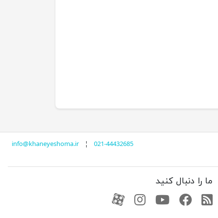
info@khaneyeshoma.ir
¦
021-44432685
ما را دنبال کنید
RSS
فیسبوک
یوتیوب
کانال آپارات
کانال آپارات