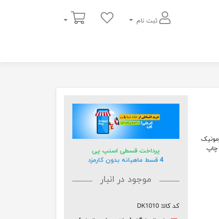
سبد خرید
ثبت نام
هارمونیک
نا و روح می بخشند. این 3 تابلو زیبا با قاب pvc و چاپ
پرداخت قسطی اسنپ پی
4 قسط ماهیانه بدون کارمزد
موجود در انبار
کد کالا:
DK1010