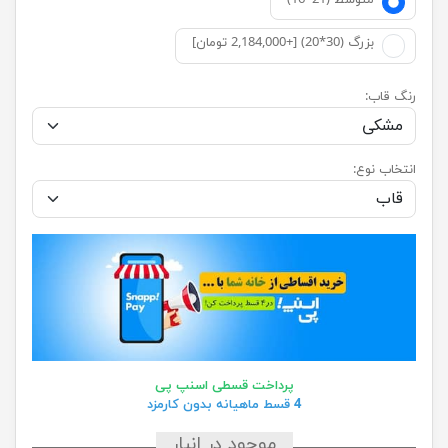
متوسط (21*16)
بزرگ (30*20) [+2,184,000 تومان]
رنگ قاب:
انتخاب نوع:
پرداخت قسطی اسنپ پی
4 قسط ماهیانه بدون کارمزد
موجود در انبار