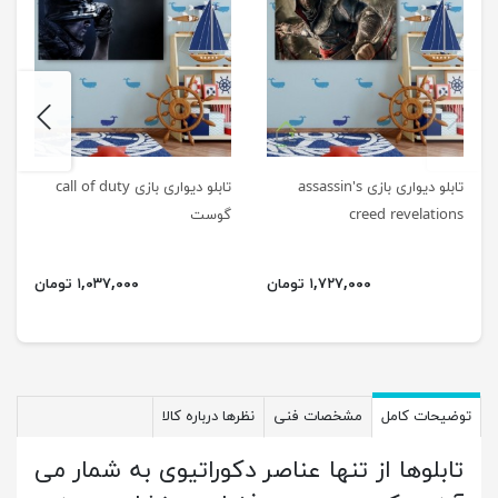
next
previus
تابلو دیواری بازی assassin's
تابلو دیواری بازی call of duty
creed revelations
گوست
۱,۷۲۷,۰۰۰ تومان
۱,۰۳۷,۰۰۰ تومان
توضیحات کامل
مشخصات فنی
نظرها درباره کالا
تابلوها از تنها عناصر دکوراتیوی به شمار می