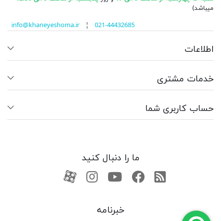
میباشد)
info@khaneyeshoma.ir
¦
021-44432685
اطلاعات
خدمات مشتری
حساب کاربری شما
ما را دنبال کنید
RSS
فیسبوک
یوتیوب
کانال آپارات
کانال آپارات
خبرنامه