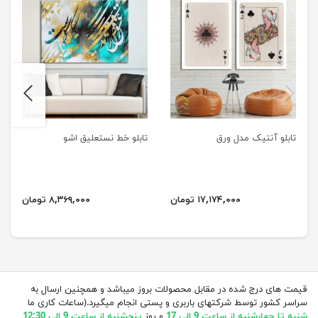
next
previus
تابلو آنتیک مدل ورق
تابلو خط نستعلیق اشو
۱۷,۱۷۴,۰۰۰ تومان
۸,۳۶۹,۰۰۰ تومان
قیمت های درج شده در مقابل محصولات بروز میباشد و همچنین ارسال به
سراسر کشور توسط شرکتهای باربری و پستی انجام میگیرد.(ساعات کاری ما
شنبه تا چهارشنبه از ساعت 9 الی 17
و روز
پنجشنبه از ساعت 9 الی 12:30