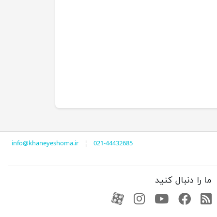
info@khaneyeshoma.ir
¦
021-44432685
ما را دنبال کنید
RSS
فیسبوک
یوتیوب
کانال آپارات
کانال آپارات