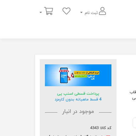
سبد خرید
ثبت نام
تابلو زیبا با قاب
پرداخت قسطی اسنپ پی
ش در 2 سایز متوسط 30*40 و بزرگ 60*40 می
4 قسط ماهیانه بدون کارمزد
موجود در انبار
کد کالا:
4343