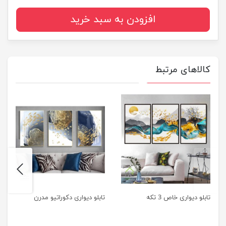
افزودن به سبد خرید
کالاهای مرتبط
next
previus
تابلو دیواری خاص 3 تکه
تابلو دیواری دکوراتیو مدرن