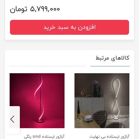
۵,۷۹۹,۰۰۰ تومان
افزودن به سبد خرید
کالاهای مرتبط
next
previus
آباژور ایستاده بی نهایت
آباژور ایستاده smd رنگی