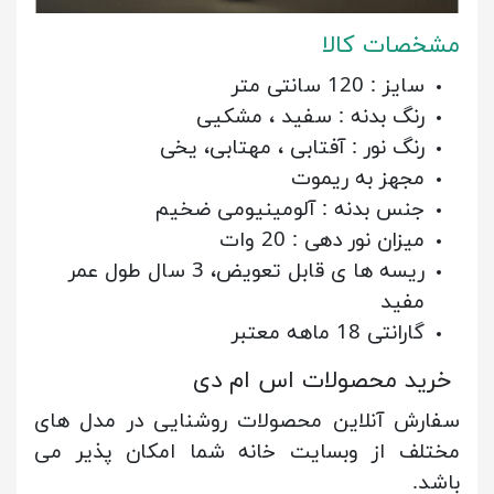
مشخصات کالا
سایز : 120 سانتی متر
رنگ بدنه : سفید ، مشکیی
رنگ نور : آفتابی ، مهتابی، یخی
مجهز به ریموت
جنس بدنه : آلومینیومی ضخیم
میزان نور دهی : 20 وات
ریسه ها ی قابل تعویض، 3 سال طول عمر
مفید
گارانتی 18 ماهه معتبر
خرید محصولات اس ام دی
سفارش آنلاین محصولات روشنایی در مدل های
مختلف از وبسایت خانه شما امکان پذیر می
باشد.