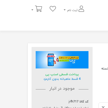
سبد خرید
ثبت نام
ند توانسته
پرداخت قسطی اسنپ پی
4 قسط ماهیانه بدون کارمزد
موجود در انبار
کد کالا:
j-fh717