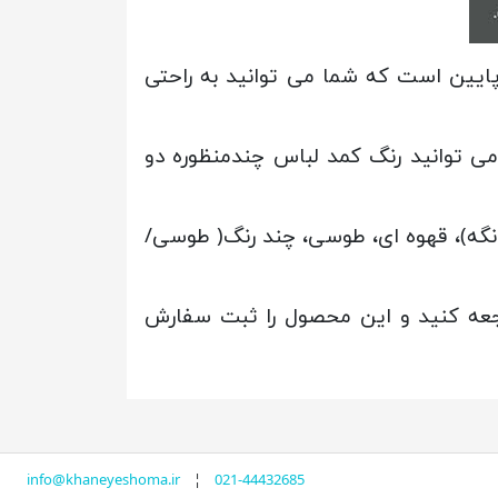
ایین است که شما می توانید به راحتی
می توانید رنگ کمد لباس چندمنظوره دو
نگه)، قهوه ای، طوسی، چند رنگ( طوسی/
اجعه کنید و این محصول را ثبت سفارش
info@khaneyeshoma.ir
¦
021-44432685