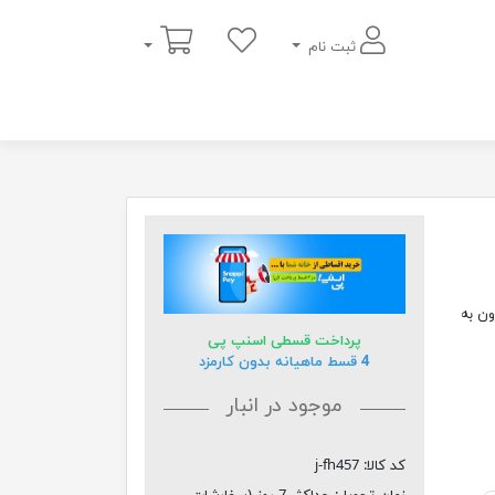
سبد خرید
ثبت نام
مقرون به
پرداخت قسطی اسنپ پی
4 قسط ماهیانه بدون کارمزد
موجود در انبار
کد کالا:
j-fh457