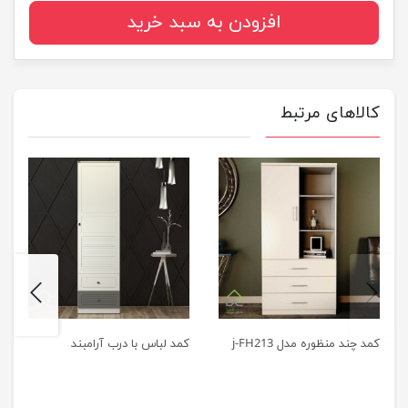
افزودن به سبد خرید
کالاهای مرتبط
next
previus
کمد چند منظوره مدل j-FH213
کمد لباس با درب آرامبند