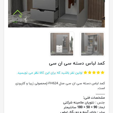
کمد لباس دسته سی ان سی
اولین نفر باشید که برای این کالا نظر می نویسید
کمد لباس دسته سی ان سی مدل J-FH624محصولی زیبا و کاربردی
است.
______
مشخصات فنی:
جنس :
نئوپان ملامینه شرکتی
ابعاد:
90 × 50 × 180 سانتیمتر
سایر :
دارای آینه و دو رگال لباس