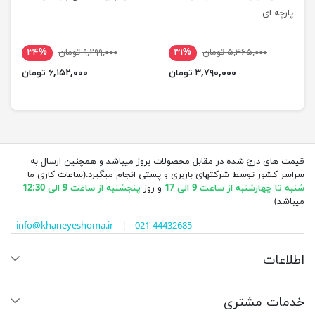
پارچه ای
۵,۴۶۵,۰۰۰ تومان
۳۱%
۹,۲۹۹,۰۰۰ تومان
۳۴%
۳,۷۹۰,۰۰۰ تومان
۶,۱۵۲,۰۰۰ تومان
قیمت های درج شده در مقابل محصولات بروز میباشد و همچنین ارسال به
سراسر کشور توسط شرکتهای باربری و پستی انجام میگیرد.(ساعات کاری ما
شنبه تا چهارشنبه از ساعت 9 الی 17
و روز
پنجشنبه از ساعت 9 الی 12:30
میباشد)
info@khaneyeshoma.ir
¦
021-44432685
اطلاعات
خدمات مشتری