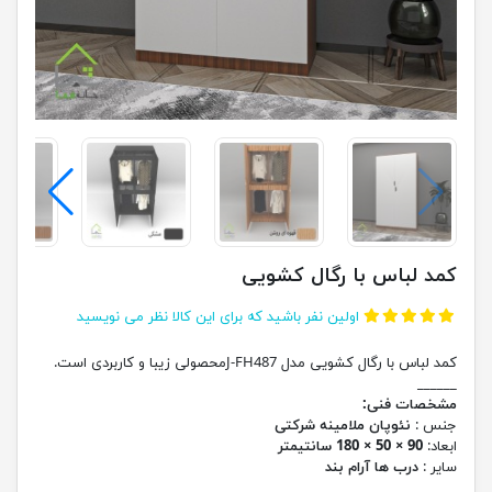
کمد لباس با رگال کشویی
اولین نفر باشید که برای این کالا نظر می نویسید
کمد لباس با رگال کشویی مدل J-FH487محصولی زیبا و کاربردی است.
______
مشخصات فنی:
جنس :
نئوپان ملامینه شرکتی
ابعاد:
90 × 50 × 180 سانتیمتر
سایر :
درب ها آرام بند