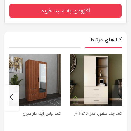
افزودن به سبد خرید
کالاهای مرتبط
next
previus
کمد چند منظوره مدل j-FH213
کمد لباس آینه دار مدرن