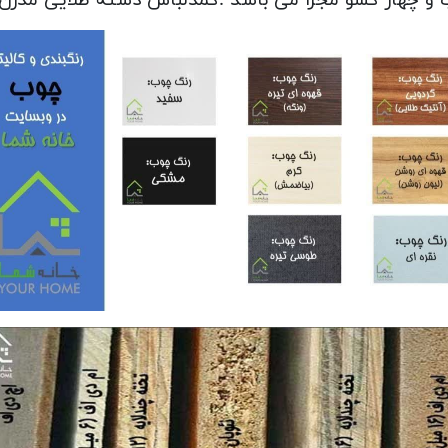
 و چهار کشو مجزا می باشد .کمدلباس دسته طلایی مدرن 