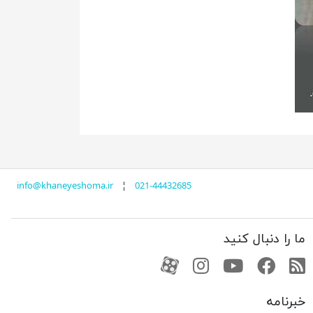
info@khaneyeshoma.ir
¦
021-44432685
ما را دنبال کنید
RSS
فیسبوک
یوتیوب
کانال آپارات
کانال آپارات
خبرنامه