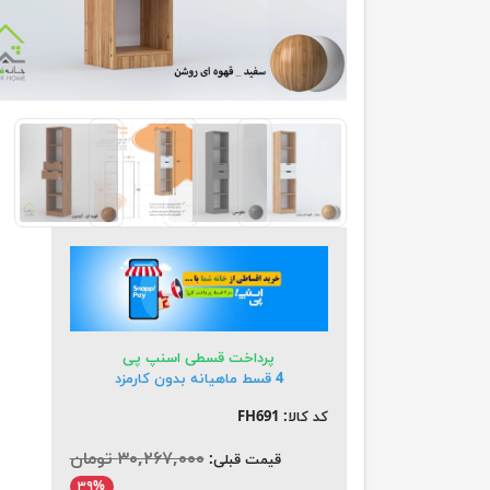
پرداخت قسطی اسنپ پی
4 قسط ماهیانه بدون کارمزد
کد کالا:
FH691
۳۰,۲۶۷,۰۰۰ تومان
قیمت قبلی:
۳۹%