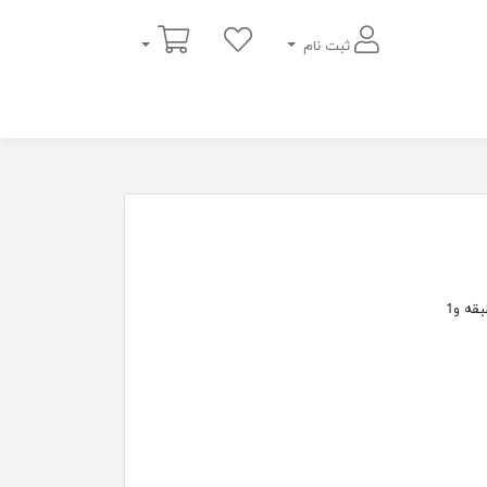
سبد خرید
ثبت نام
کتابخانه ایستاده کشودار ،با عرض کم و ارتفاع180 سانتی مترمتشکل از 5 طبقه و1