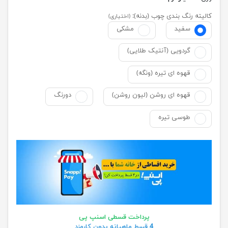
کالیته رنگ بندی چوب (بدنه):
(اختیاری)
سفید
مشکی
گردویی (آنتیک طلایی)
قهوه ای تیره (ونگه)
قهوه ای روشن (لیون روشن)
دورنگ
طوسی تیره
پرداخت قسطی اسنپ پی
4 قسط ماهیانه بدون کارمزد