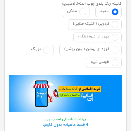
کالیته رنگ بندی چوب (بدنه):
(اختیاری)
سفید
مشکی
گردویی (آنتیک طلایی)
قهوه ای تیره (ونگه)
قهوه ای روشن (لیون روشن)
دورنگ
طوسی تیره
پرداخت قسطی اسنپ پی
4 قسط ماهیانه بدون کارمزد