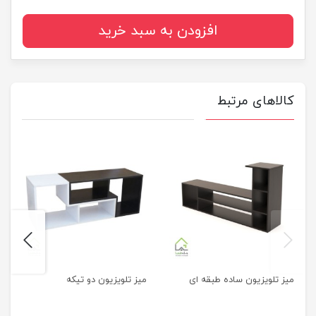
افزودن به سبد خرید
کالاهای مرتبط
next
previus
میز تلویزیون ساده طبقه ای
میز تلویزیون دو تیکه