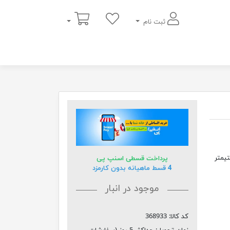
سبد خرید
ثبت نام
 75سانتیمتر عرض 60 سانتیمتر و طول 140سانتیمتر
پرداخت قسطی اسنپ پی
4 قسط ماهیانه بدون کارمزد
موجود در انبار
کد کالا:
368933