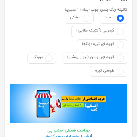
کالیته رنگ بندی چوب (بدنه):
(اختیاری)
سفید
مشکی
گردویی (آنتیک طلایی)
قهوه ای تیره (ونگه)
قهوه ای روشن (لیون روشن)
دورنگ
طوسی تیره
پرداخت قسطی اسنپ پی
4 قسط ماهیانه بدون کارمزد