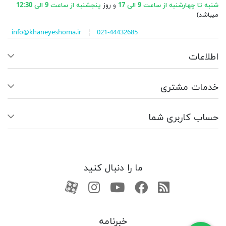
شنبه تا چهارشنبه از ساعت 9 الی 17
و روز
پنجشنبه از ساعت 9 الی 12:30
میباشد)
info@khaneyeshoma.ir
¦
021-44432685
اطلاعات
خدمات مشتری
حساب کاربری شما
ما را دنبال کنید
RSS
فیسبوک
یوتیوب
کانال آپارات
کانال آپارات
خبرنامه