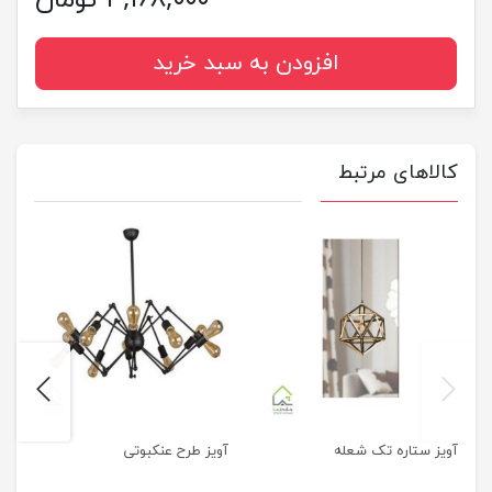
۴,۱۶۸,۰۰۰ تومان
افزودن به سبد خرید
کالاهای مرتبط
next
previus
آویز ستاره تک شعله
آویز طرح عنکبوتی