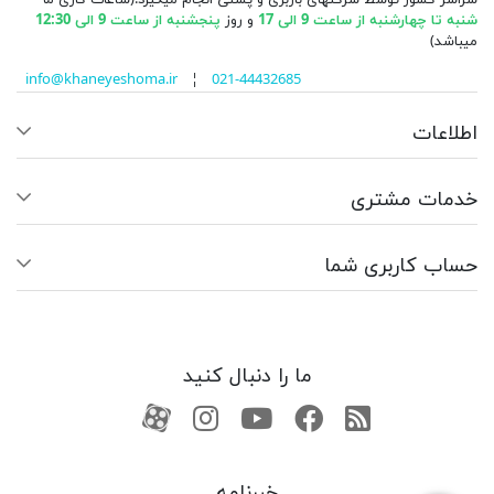
سراسر کشور توسط شرکتهای باربری و پستی انجام میگیرد.(ساعات کاری ما
شنبه تا چهارشنبه از ساعت 9 الی 17
و روز
پنجشنبه از ساعت 9 الی 12:30
میباشد)
info@khaneyeshoma.ir
¦
021-44432685
اطلاعات
خدمات مشتری
حساب کاربری شما
ما را دنبال کنید
RSS
فیسبوک
یوتیوب
کانال آپارات
کانال آپارات
خبرنامه