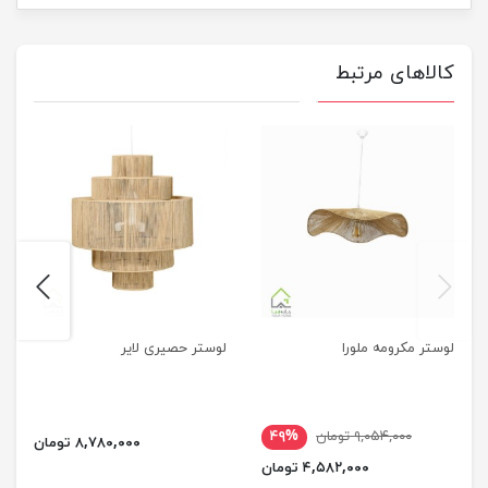
کالاهای مرتبط
next
previus
لوستر مکرومه ملورا
لوستر حصیری لایر
۹,۰۵۴,۰۰۰ تومان
۴۹%
۸,۷۸۰,۰۰۰ تومان
۴,۵۸۲,۰۰۰ تومان