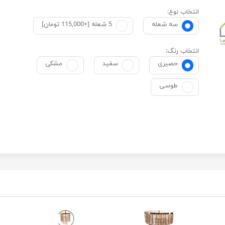
انتخاب نوع:
سه شعله
5 شعله [+115,000 تومان]
انتخاب رنگ:
حصیری
سفید
مشکی
طوسی