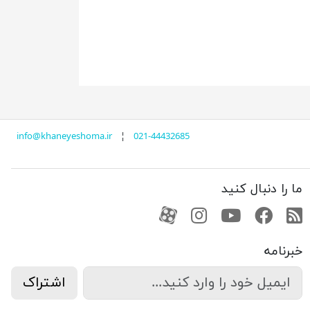
info@khaneyeshoma.ir
¦
021-44432685
ما را دنبال کنید
RSS
فیسبوک
یوتیوب
کانال آپارات
کانال آپارات
خبرنامه
اشتراک