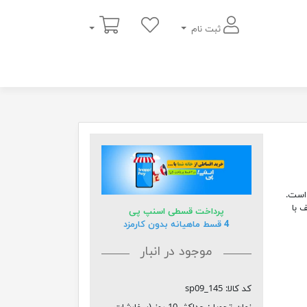
سبد خرید
ثبت نام
بل سفارش است.
 و ظریف با
پرداخت قسطی اسنپ پی
4 قسط ماهیانه بدون کارمزد
موجود در انبار
کد کالا:
sp09_145