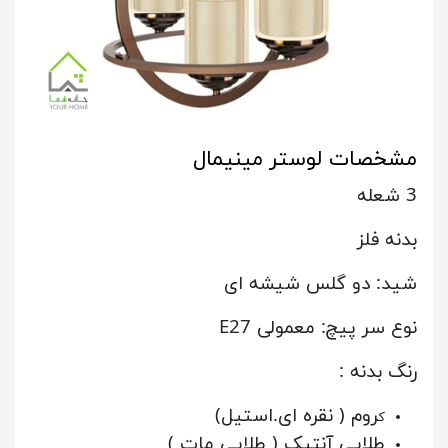
مشخصات لوستر مینیمال
3 شعله
بدنه فلز
شید: دو گلس شیشه ای
نوع سر پیچ: معمولی E27
رنگ بدنه :
روم ( نقره ای.استیل)
ک
طلایی آنتیک ( طلایی مات )