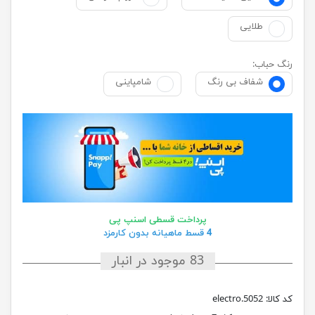
طلایی
رنگ حباب:
شفاف بی رنگ
شامپاینی
پرداخت قسطی اسنپ پی
4 قسط ماهیانه بدون کارمزد
83 موجود در انبار
کد کالا:
electro.5052