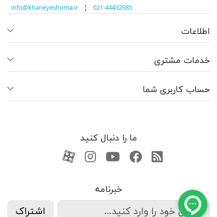
info@khaneyeshoma.ir
¦
021-44432685
اطلاعات
خدمات مشتری
حساب کاربری شما
ما را دنبال کنید
RSS
فیسبوک
یوتیوب
کانال آپارات
کانال آپارات
خبرنامه
اشتراک