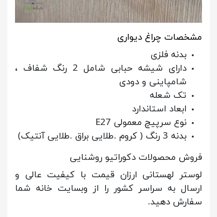
مشخصات چراغ دیواری
بدنه فلزی
دارای شیشه حبابی شامل 2 رنگ شفاف ،
شامپاینی و دودی
تک شعله
ابعاد استاندارد
نوع سرپیچ معمولی E27
بدنه 3 رنگ ( کروم .طلایی براق .طلایی آنتیک)
فروش محصولات دکوراتیو روشنایی
لوستر لهستانی ارزان قیمت با کیفیت عالی و
ارسال به سراسر کشور را از وبسایت خانه شما
سفارش دهید.