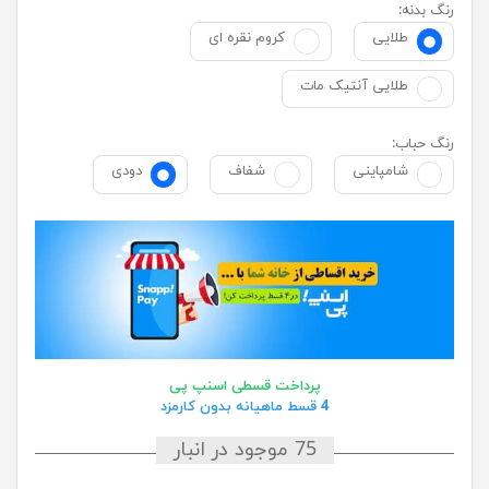
رنگ بدنه:
طلایی
کروم نقره ای
طلایی آنتیک مات
رنگ حباب:
شامپاینی
شفاف
دودی
پرداخت قسطی اسنپ پی
4 قسط ماهیانه بدون کارمزد
75 موجود در انبار