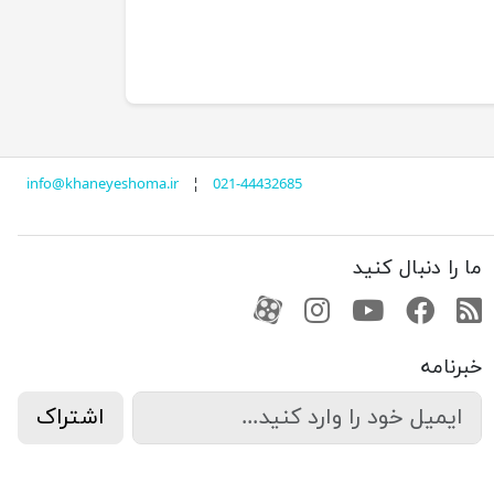
info@khaneyeshoma.ir
¦
021-44432685
ما را دنبال کنید
RSS
فیسبوک
یوتیوب
کانال آپارات
کانال آپارات
خبرنامه
اشتراک